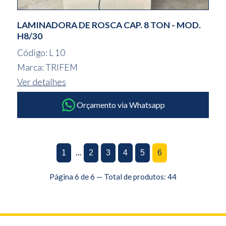
LAMINADORA DE ROSCA CAP. 8 TON - MOD.
H8/30
Código: L 10
Marca: TRIFEM
Ver detalhes
Orçamento via Whatsapp
...
1
2
3
4
5
6
Página 6 de 6 — Total de produtos: 44