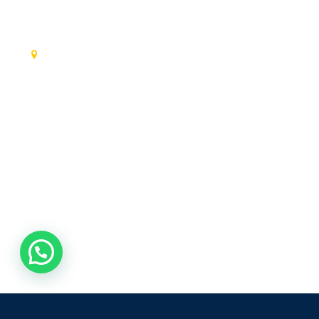
ENDEREÇO:
Av. Vereador Jose Maria Rangel, 419
Distrito Industrial Getúlio Vargas II
Mogi Guaçu / SP 13849-252