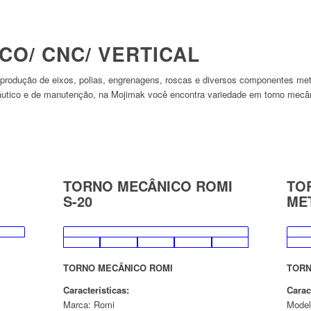
CO/ CNC/ VERTICAL
 a produção de eixos, polias, engrenagens, roscas e diversos componentes m
áutico e de manutenção, na Mojimak você encontra variedade em torno mecâni
TORNO MECÂNICO ROMI
TO
S-20
ME
TORNO MECÂNICO ROMI
TORN
Características:
Carac
Marca: Romi
Model