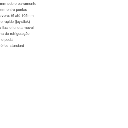
mm sob o barramento
mm entre pontas
árvore: Ø até 105mm
 rápido (joystick)
a fixa e luneta móvel
ma de refrigeração
 no pedal
órios standard