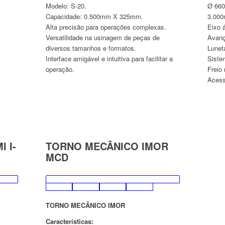
Modelo: S-20.
Ø 660
Capacidade: 0.500mm X 325mm.
3.000
Alta precisão para operações complexas.
Eixo 
Versatilidade na usinagem de peças de
Avanço
diversos tamanhos e formatos.
Lunet
Interface amigável e intuitiva para facilitar a
Siste
operação.
Freio
Acess
 I-
TORNO MECÂNICO IMOR
MCD
TORNO MECÂNICO IMOR
Características: