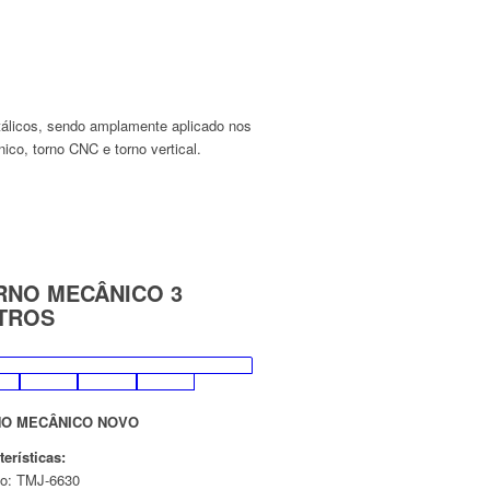
etálicos, sendo amplamente aplicado nos
co, torno CNC e torno vertical.
RNO MECÂNICO 3
TROS
O MECÂNICO NOVO
terísticas:
o: TMJ-6630