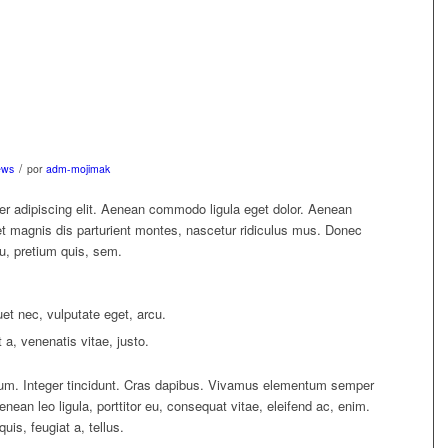
/
ews
por
adm-mojimak
er adipiscing elit. Aenean commodo ligula eget dolor. Aenean
 magnis dis parturient montes, nascetur ridiculus mus. Donec
eu, pretium quis, sem.
quet nec, vulputate eget, arcu.
 a, venenatis vitae, justo.
tium. Integer tincidunt. Cras dapibus. Vivamus elementum semper
enean leo ligula, porttitor eu, consequat vitae, eleifend ac, enim.
uis, feugiat a, tellus.