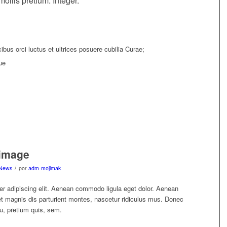
ollis pretium. Integer.
bus orci luctus et ultrices posuere cubilia Curae;
ue
 image
/
News
por
adm-mojimak
er adipiscing elit. Aenean commodo ligula eget dolor. Aenean
 magnis dis parturient montes, nascetur ridiculus mus. Donec
eu, pretium quis, sem.