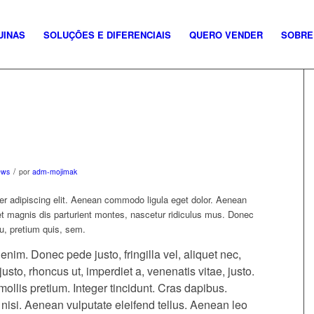
UINAS
SOLUÇÕES E DIFERENCIAIS
QUERO VENDER
SOBRE
/
ews
por
adm-mojimak
er adipiscing elit. Aenean commodo ligula eget dolor. Aenean
 magnis dis parturient montes, nascetur ridiculus mus. Donec
eu, pretium quis, sem.
im. Donec pede justo, fringilla vel, aliquet nec,
justo, rhoncus ut, imperdiet a, venenatis vitae, justo.
ollis pretium. Integer tincidunt. Cras dapibus.
si. Aenean vulputate eleifend tellus. Aenean leo