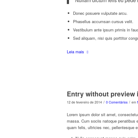
Nullam dictum felis eu pede m
Donec posuere vulputate arcu.
Phasellus accumsan cursus velit.
Vestibulum ante ipsum primis in fauci
Sed aliquam, nisi quis porttitor cong
Leia mais
Entry without preview
/
/
12 de fevereiro de 2014
0 Comentários
em
Lorem ipsum dolor sit amet, consectetu
massa. Cum sociis natoque penatibus et
quam felis, ultricies nec, pellentesque 