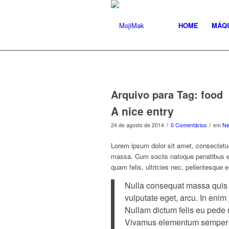
HOME
MÁQ
Arquivo para Tag:
food
A nice entry
/
/
24 de agosto de 2014
0 Comentários
em
N
Lorem ipsum dolor sit amet, consectetu
massa. Cum sociis natoque penatibus et
quam felis, ultricies nec, pellentesque 
Nulla consequat massa quis en
vulputate eget, arcu. In enim 
Nullam dictum felis eu pede m
Vivamus elementum semper ni