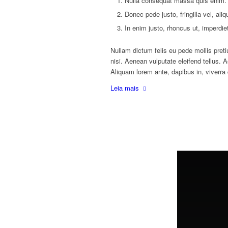
Nulla consequat massa quis enim.
Donec pede justo, fringilla vel, ali
In enim justo, rhoncus ut, imperdiet
Nullam dictum felis eu pede mollis pre
nisi. Aenean vulputate eleifend tellus. A
Aliquam lorem ante, dapibus in, viverra q
Leia mais