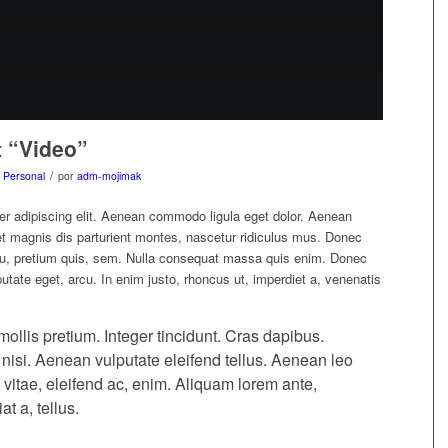
t “Video”
/
m
Personal
por
adm-mojimak
er adipiscing elit. Aenean commodo ligula eget dolor. Aenean
 magnis dis parturient montes, nascetur ridiculus mus. Donec
 eu, pretium quis, sem. Nulla consequat massa quis enim. Donec
ulputate eget, arcu. In enim justo, rhoncus ut, imperdiet a, venenatis
ollis pretium. Integer tincidunt. Cras dapibus.
si. Aenean vulputate eleifend tellus. Aenean leo
t vitae, eleifend ac, enim. Aliquam lorem ante,
at a, tellus.